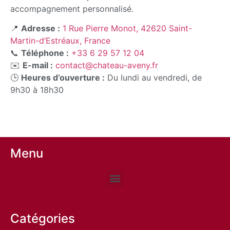
accompagnement personnalisé.
📍
Adresse :
1 Rue Pierre Monot, 42620 Saint-
Martin-d’Estréaux, France
📞
Téléphone :
+33 6 29 57 12 04
✉️
E-mail :
contact@chateau-aveny.fr
🕒
Heures d’ouverture :
Du lundi au vendredi, de
9h30 à 18h30
Menu
Catégories